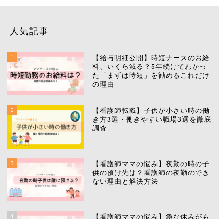
人気記事
1
【給与明細公開】時短ナースのお給
料、いくら減る？5年続けてわかっ
た「まずは時短」を勧めるこれだけ
の理由
2
【看護師転職】子供が小さい時の働
き方3選・働きやすい職場3選を徹底
調査
3
【看護師ママの悩み】夜勤の時の子
供の預け先は？看護師の夜勤のでき
ない理由と解決方法
4
【看護師ママの悩み】急な休みがも