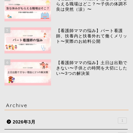
らえる職場はどこ？〜子供の体調不
良は突然（涙）〜
5
【看護師ママの悩み】パート看護
師、扶養内と扶養外れて働くメリッ
ト〜実際のお給料公開
6
【看護師ママの悩み】土日は出勤で
きない〜子供との時間を大切にした
い〜3つの解決策
Archive
1
2026年3月