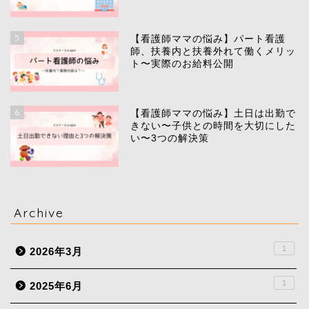
5
【看護師ママの悩み】パート看護
師、扶養内と扶養外れて働くメリッ
ト〜実際のお給料公開
6
【看護師ママの悩み】土日は出勤で
きない〜子供との時間を大切にした
い〜3つの解決策
Archive
1
2026年3月
1
2025年6月