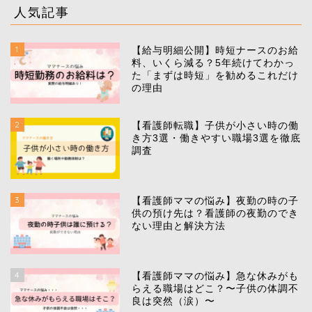
人気記事
1
【給与明細公開】時短ナースのお給
料、いくら減る？5年続けてわかっ
た「まずは時短」を勧めるこれだけ
の理由
2
【看護師転職】子供が小さい時の働
き方3選・働きやすい職場3選を徹底
調査
3
【看護師ママの悩み】夜勤の時の子
供の預け先は？看護師の夜勤のでき
ない理由と解決方法
4
【看護師ママの悩み】急な休みがも
らえる職場はどこ？〜子供の体調不
良は突然（涙）〜