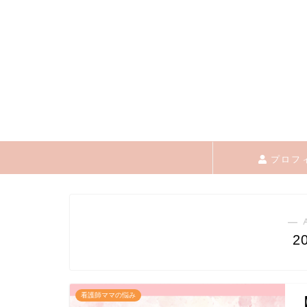
プロフ
― 
2
看護師ママの悩み