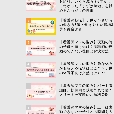
お給料、いくら減る？5年続け
てわかった「まずは時短」を勧
めるこれだけの理由
【看護師転職】子供が小さい時
2
の働き方3選・働きやすい職場3
選を徹底調査
【看護師ママの悩み】夜勤の時
3
の子供の預け先は？看護師の夜
勤のできない理由と解決方法
【看護師ママの悩み】急な休み
4
がもらえる職場はどこ？〜子供
の体調不良は突然（涙）〜
【看護師ママの悩み】パート看
5
護師、扶養内と扶養外れて働く
メリット〜実際のお給料公開
【看護師ママの悩み】土日は出
6
勤できない〜子供との時間を大