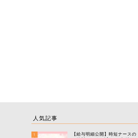
人気記事
【給与明細公開】時短ナースの
1