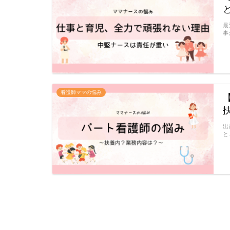
最
事
看護師ママの悩み
出
と