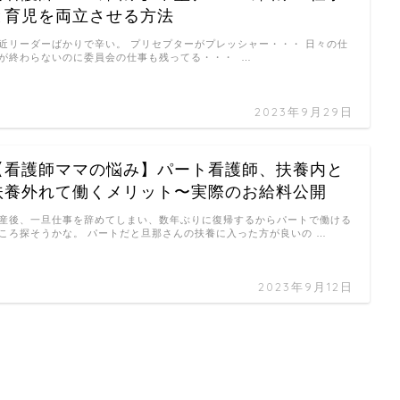
と育児を両立させる方法
近リーダーばかりで辛い。 プリセプターがプレッシャー・・・ 日々の仕
が終わらないのに委員会の仕事も残ってる・・・ …
2023年9月29日
【看護師ママの悩み】パート看護師、扶養内と
扶養外れて働くメリット〜実際のお給料公開
産後、一旦仕事を辞めてしまい、数年ぶりに復帰するからパートで働ける
ころ探そうかな。 パートだと旦那さんの扶養に入った方が良いの …
2023年9月12日