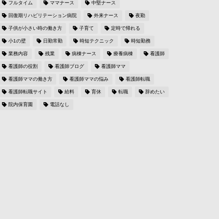
フルタイム
ママナース
中堅ナース
回復期リハビリテーション病院
外来ナース
夜勤
子供が小さい時の働き方
子育て
定時で帰れる
小1の壁
日勤常勤
時短テクニック
時短勤務
業務内容
残業
病棟ナース
療養病棟
看護師
看護師の役割
看護師ブログ
看護師ママ
看護師ママの働き方
看護師ママの悩み
看護師転職
看護師転職サイト
給料
育休
転職
辞めたい
院内保育園
電話なし