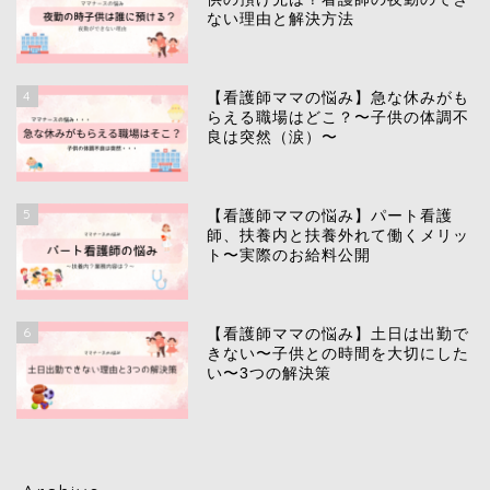
ない理由と解決方法
4
【看護師ママの悩み】急な休みがも
らえる職場はどこ？〜子供の体調不
良は突然（涙）〜
5
【看護師ママの悩み】パート看護
師、扶養内と扶養外れて働くメリッ
ト〜実際のお給料公開
6
【看護師ママの悩み】土日は出勤で
きない〜子供との時間を大切にした
い〜3つの解決策