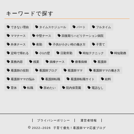
キーワードで探す
できない理由
タイムスケジュール
パート
フルタイム
ママナース
中堅ナース
回復期リハビリテーション病院
外来ナース
夜勤
子供が小さい時の働き方
子育て
定時で帰れる
小1の壁
日勤常勤
時短テクニック
時短勤務
業務内容
残業
病棟ナース
療養病棟
看護師
看護師の役割
看護師ブログ
看護師ママ
看護師ママの働き方
看護師ママの悩み
看護師転職
看護師転職サイト
給料
育休
転職
辞めたい
院内保育園
電話なし
プライバシーポリシー
運営者情報
2022–2026 子育て優先！看護師ママ応援ブログ