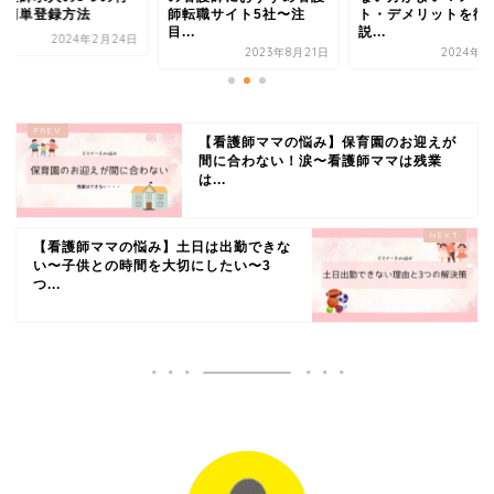
と簡単登録方法
師転職サイト5社〜注
ト・デメリットを徹
目...
説...
2024年2月24日
2023年8月21日
2024年5
【看護師ママの悩み】保育園のお迎えが
間に合わない！涙〜看護師ママは残業
は...
【看護師ママの悩み】土日は出勤できな
い〜子供との時間を大切にしたい〜3
つ...